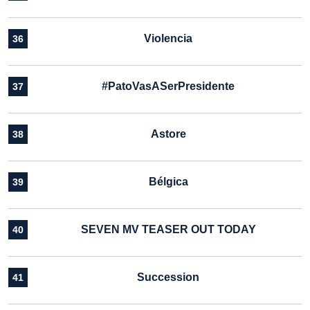
Violencia
36
#PatoVasASerPresidente
37
Astore
38
Bélgica
39
SEVEN MV TEASER OUT TODAY
40
Succession
41