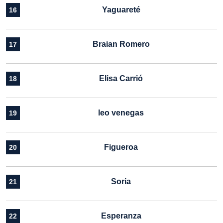
Yaguareté
16
Braian Romero
17
Elisa Carrió
18
leo venegas
19
Figueroa
20
Soria
21
Esperanza
22