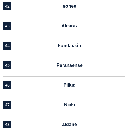
sohee
42
Alcaraz
43
Fundación
44
Paranaense
45
Pillud
46
Nicki
47
Zidane
48