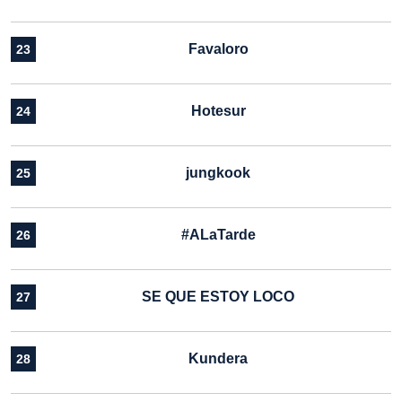
Favaloro
23
Hotesur
24
jungkook
25
#ALaTarde
26
SE QUE ESTOY LOCO
27
Kundera
28