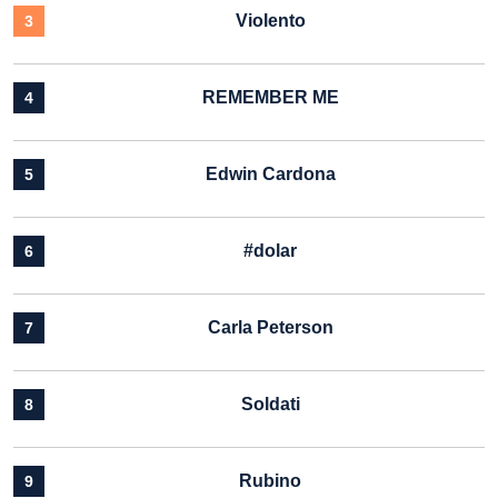
Violento
3
REMEMBER ME
4
Edwin Cardona
5
#dolar
6
Carla Peterson
7
Soldati
8
Rubino
9