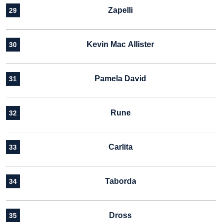
Zapelli
29
Kevin Mac Allister
30
Pamela David
31
Rune
32
Carlita
33
Taborda
34
Dross
35