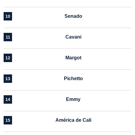
Senado
10
Cavani
11
Margot
12
Pichetto
13
Emmy
14
América de Cali
15