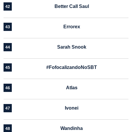
Better Call Saul
42
Errorex
43
Sarah Snook
44
#FofocalizandoNoSBT
45
Atlas
46
Ivonei
47
Wandinha
48