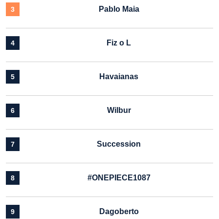
Pablo Maia
3
Fiz o L
4
Havaianas
5
Wilbur
6
Succession
7
#ONEPIECE1087
8
Dagoberto
9