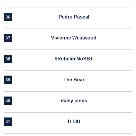
Pedro Pascal
36
Vivienne Westwood
37
#RebeldeNoSBT
38
The Bear
39
daisy jones
40
TLOU
41