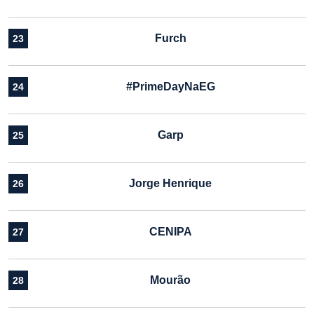
Furch
23
#PrimeDayNaEG
24
Garp
25
Jorge Henrique
26
CENIPA
27
Mourão
28