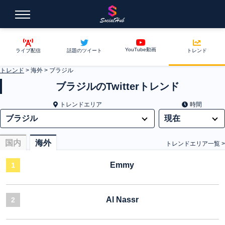
YouTube動画
ライブ配信
話題のツイート
トレンド
トレンド
>
海外
>
ブラジル
ブラジルのTwitterトレンド
トレンドエリア
時間
国内
海外
トレンドエリア一覧 >
Emmy
1
Al Nassr
2