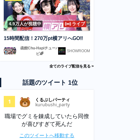
4.9万
人が視聴中
ライブ
15時間配信！270万pt横アリへGO‼️
函館Chu-Hapiチューハ
SHOWROOM
ピ🌈
全てのライブ配信を見る >
話題のツイート 1位
くるぶしパーティ
1
kurubushi_party
職場でグミを錬成していたら同僚
が喜びすぎて死んだ
このツイートへ移動する