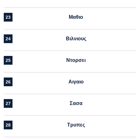
Μαθιο
23
Βιλνιους
24
Ντορσει
25
Αιγαιο
26
Σασα
27
Τρυπες
28