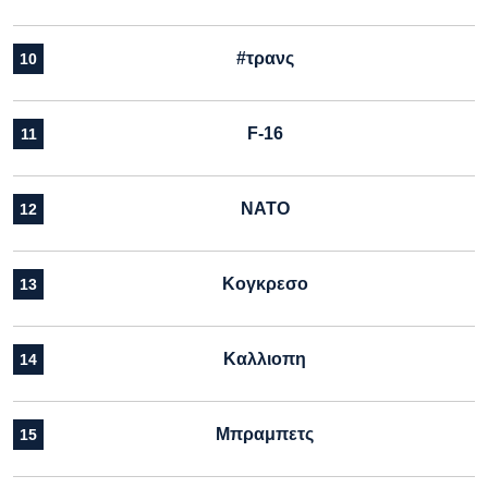
#τρανς
10
F-16
11
ΝΑΤΟ
12
Κογκρεσο
13
Καλλιοπη
14
Μπραμπετς
15