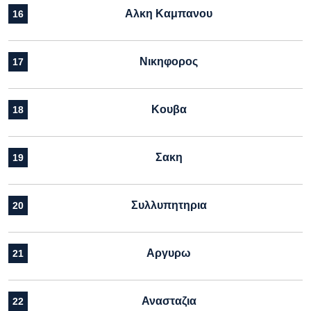
Αλκη Καμπανου
16
Νικηφορος
17
Κουβα
18
Σακη
19
Συλλυπητηρια
20
Αργυρω
21
Ανασταζια
22