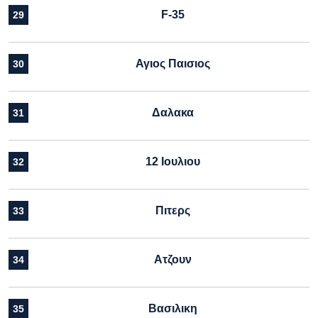
F-35
29
Αγιος Παισιος
30
Δαλακα
31
12 Ιουλιου
32
Πιτερς
33
Ατζουν
34
Βασιλικη
35