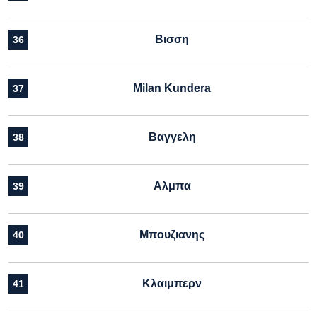
Βισση
36
Milan Kundera
37
Βαγγελη
38
Αλμπα
39
Μπουζιανης
40
Κλαιμπερν
41