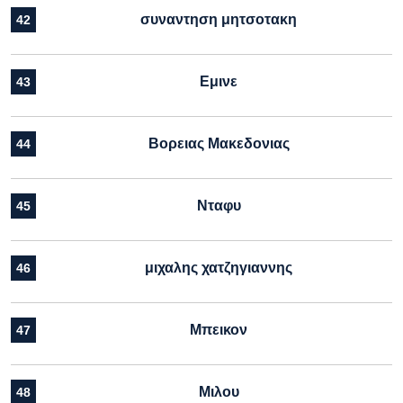
συναντηση μητσοτακη
42
Εμινε
43
Βορειας Μακεδονιας
44
Νταφυ
45
μιχαλης χατζηγιαννης
46
Μπεικον
47
Μιλου
48