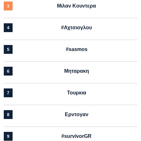
Μιλαν Κουντερα
3
#Αχτσιογλου
4
#sasmos
5
Μηταρακη
6
Τουρκια
7
Ερντογαν
8
#survivorGR
9