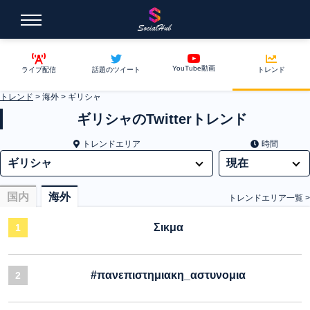
YouTube動画
ライブ配信
話題のツイート
トレンド
トレンド
>
海外
>
ギリシャ
ギリシャのTwitterトレンド
トレンドエリア
時間
国内
海外
トレンドエリア一覧 >
Σικμα
1
#πανεπιστημιακη_αστυνομια
2