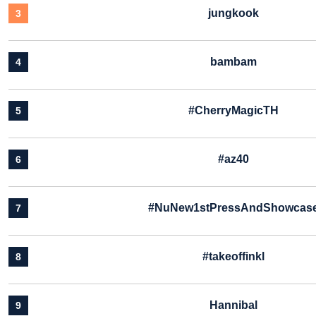
jungkook
3
bambam
4
#CherryMagicTH
5
#az40
6
#NuNew1stPressAndShowcas
7
#takeoffinkl
8
Hannibal
9