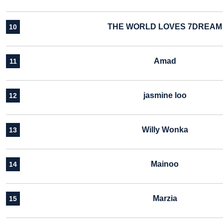
THE WORLD LOVES 7DREAM
10
Amad
11
jasmine loo
12
Willy Wonka
13
Mainoo
14
Marzia
15