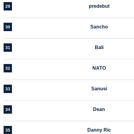
predebut
29
Sancho
30
Bali
31
NATO
32
Sanusi
33
Dean
34
Danny Ric
35