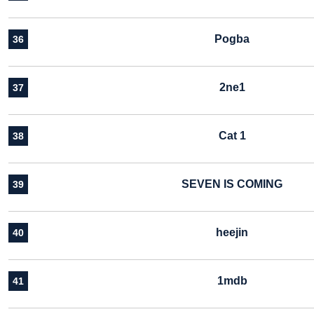
Pogba
36
2ne1
37
Cat 1
38
SEVEN IS COMING
39
heejin
40
1mdb
41