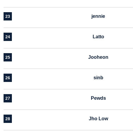
jennie
23
Latto
24
Jooheon
25
sinb
26
Pewds
27
Jho Low
28