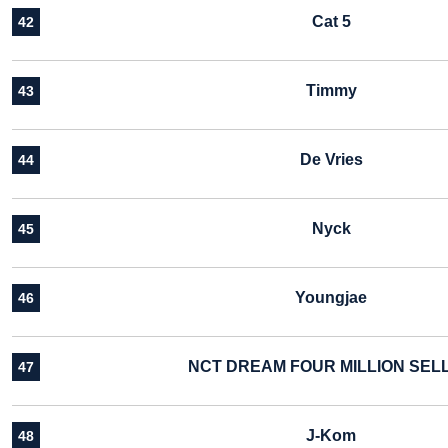
Cat 5
42
Timmy
43
De Vries
44
Nyck
45
Youngjae
46
NCT DREAM FOUR MILLION SEL
47
J-Kom
48