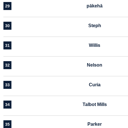
pākehā
29
Steph
30
Willis
31
Nelson
32
Curia
33
Talbot Mills
34
Parker
35