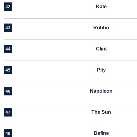
Kate
42
Robbo
43
Clint
44
Pity
45
Napoleon
46
The Sun
47
Define
48