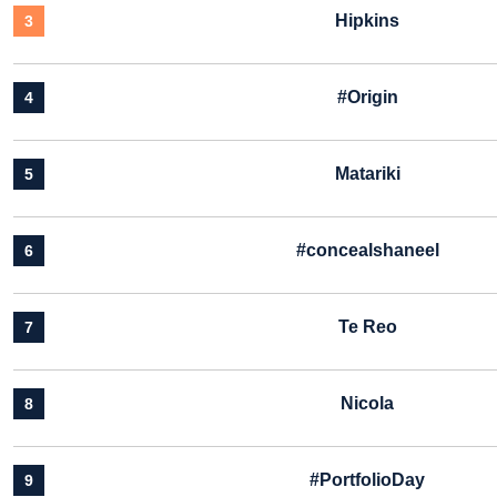
Hipkins
3
#Origin
4
Matariki
5
#concealshaneel
6
Te Reo
7
Nicola
8
#PortfolioDay
9