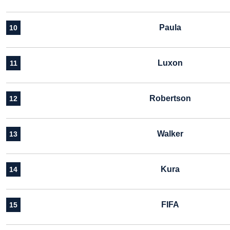
Paula
10
Luxon
11
Robertson
12
Walker
13
Kura
14
FIFA
15