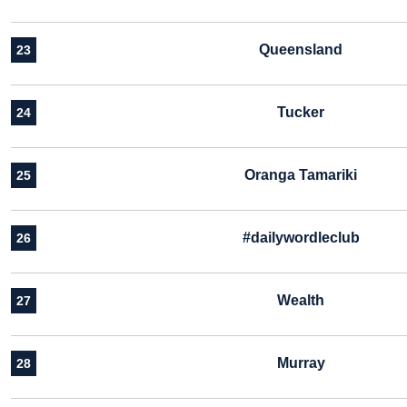
Queensland
23
Tucker
24
Oranga Tamariki
25
#dailywordleclub
26
Wealth
27
Murray
28