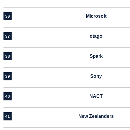
Microsoft
36
otago
37
Spark
38
Sony
39
NACT
40
New Zealanders
41