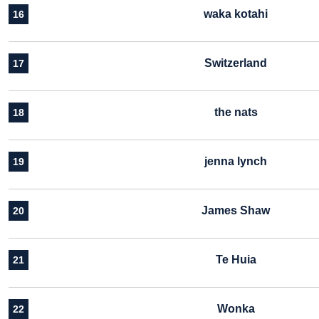
waka kotahi
16
Switzerland
17
the nats
18
jenna lynch
19
James Shaw
20
Te Huia
21
Wonka
22