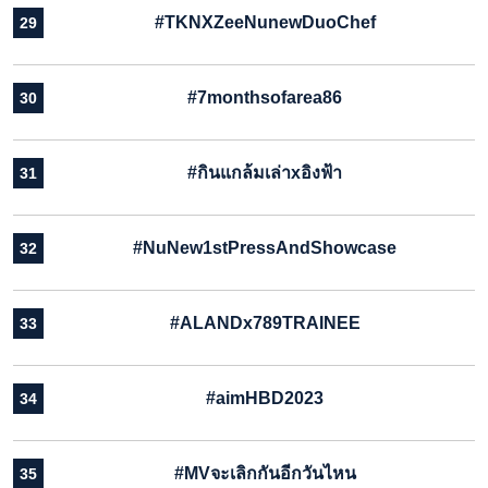
#TKNXZeeNunewDuoChef
29
#7monthsofarea86
30
#กินแกล้มเล่าxอิงฟ้า
31
#NuNew1stPressAndShowcase
32
#ALANDx789TRAINEE
33
#aimHBD2023
34
#MVจะเลิกกันอีกวันไหน
35