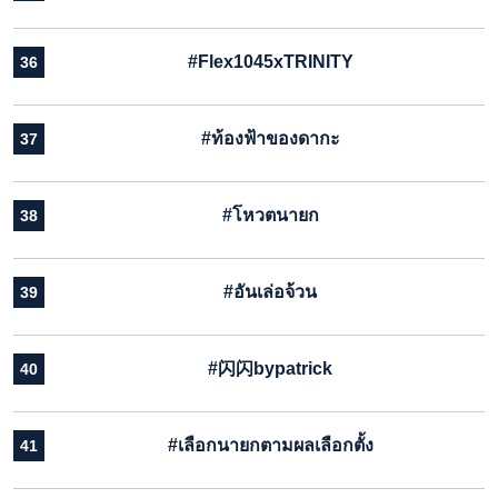
#Flex1045xTRINITY
36
#ท้องฟ้าของดากะ
37
#โหวตนายก
38
#อันเล่อจ้วน
39
#闪闪bypatrick
40
#เลือกนายกตามผลเลือกตั้ง
41