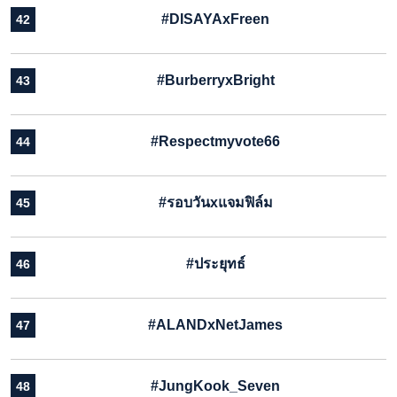
#DISAYAxFreen
42
#BurberryxBright
43
#Respectmyvote66
44
#รอบวันxแจมฟิล์ม
45
#ประยุทธ์
46
#ALANDxNetJames
47
#JungKook_Seven
48