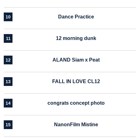
Dance Practice
10
12 morning dunk
11
ALAND Siam x Peat
12
FALL IN LOVE CL12
13
congrats concept photo
14
NanonFilm Mistine
15