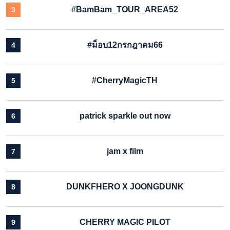
#BamBam_TOUR_AREA52
3
#ม็อบ12กรกฎาคม66
4
#CherryMagicTH
5
patrick sparkle out now
6
jam x film
7
DUNKFHERO X JOONGDUNK
8
CHERRY MAGIC PILOT
9