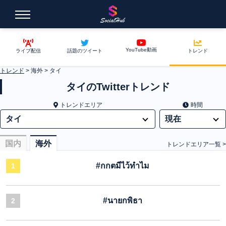
YouTube動画
ライブ配信
話題のツイート
トレンド
トレンド
>
海外
>
タイ
タイのTwitterトレンド
トレンドエリア
時間
国内
海外
トレンドエリア一覧 >
#กกตมีไว้ทําไม
1
#นายกพิธา
2