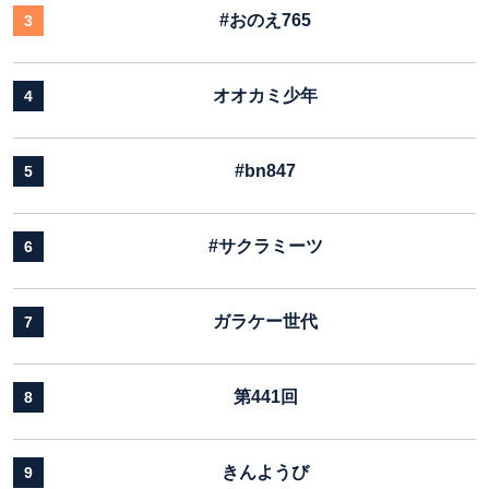
#おのえ765
3
オオカミ少年
4
#bn847
5
#サクラミーツ
6
ガラケー世代
7
第441回
8
きんようび
9