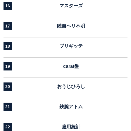
マスターズ
16
陸自ヘリ不明
17
ブリギッテ
18
carat盤
19
おうじひろし
20
鉄腕アトム
21
雇用統計
22