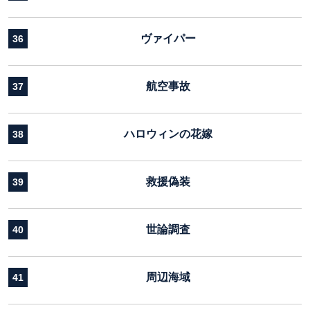
ヴァイパー
36
航空事故
37
ハロウィンの花嫁
38
救援偽装
39
世論調査
40
周辺海域
41