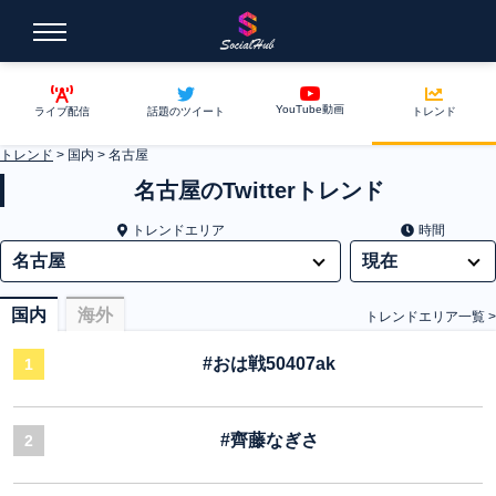
YouTube動画
ライブ配信
話題のツイート
トレンド
トレンド
>
国内
>
名古屋
名古屋のTwitterトレンド
トレンドエリア
時間
国内
海外
トレンドエリア一覧 >
#おは戦50407ak
1
#齊藤なぎさ
2